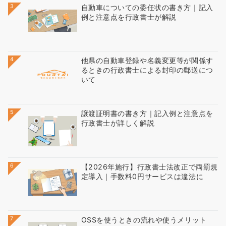
3
自動車についての委任状の書き方｜記入
例と注意点を行政書士が解説
4
他県の自動車登録や名義変更等が関係す
るときの行政書士による封印の郵送につ
いて
5
譲渡証明書の書き方｜記入例と注意点を
行政書士が詳しく解説
6
【2026年施行】行政書士法改正で両罰規
定導入｜手数料0円サービスは違法に
7
OSSを使うときの流れや使うメリット