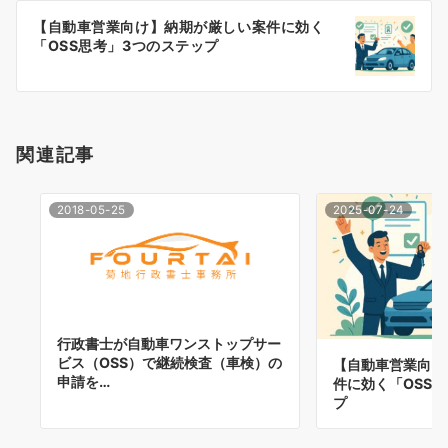
ー
【自動車営業向け】納期が厳しい案件に効く
シ
「OSS思考」3つのステップ
ョ
ン
関連記事
2018-05-25
2025-07-24
行政書士が自動車ワンストップサー
ビス（OSS）で継続検査（車検）の
【自動車営業向け
申請を…
件に効く「OSS
プ