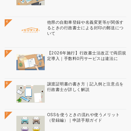
4
他県の自動車登録や名義変更等が関係す
るときの行政書士による封印の郵送につ
いて
5
【2026年施行】行政書士法改正で両罰規
定導入｜手数料0円サービスは違法に
6
譲渡証明書の書き方｜記入例と注意点を
行政書士が詳しく解説
7
OSSを使うときの流れや使うメリット
（登録編）｜申請手順ガイド