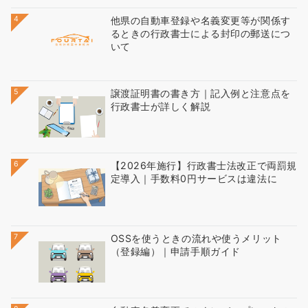
4
他県の自動車登録や名義変更等が関係す
るときの行政書士による封印の郵送につ
いて
5
譲渡証明書の書き方｜記入例と注意点を
行政書士が詳しく解説
6
【2026年施行】行政書士法改正で両罰規
定導入｜手数料0円サービスは違法に
7
OSSを使うときの流れや使うメリット
（登録編）｜申請手順ガイド