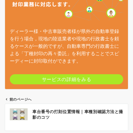
ディーラー様・中古車販売者様が県外の自動車登録
を行う場合，現地の陸送業者や現地の行政書士を頼
るケースが一般的ですが、自動車専門の行政書士に
よる「丁種封印の再々委託」を利用することでスピ
ーディーに封印取付ができます。
サービスの詳細をみる
前のページへ
投
車台番号の打刻位置情報｜車種別確認方法と撮
稿
影のコツ
ナ
ビ