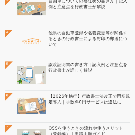
3
自動車についての委任状の書き方｜記入
例と注意点を行政書士が解説
4
他県の自動車登録や名義変更等が関係す
るときの行政書士による封印の郵送につ
いて
5
譲渡証明書の書き方｜記入例と注意点を
行政書士が詳しく解説
6
【2026年施行】行政書士法改正で両罰規
定導入｜手数料0円サービスは違法に
7
OSSを使うときの流れや使うメリット
（登録編）｜申請手順ガイド