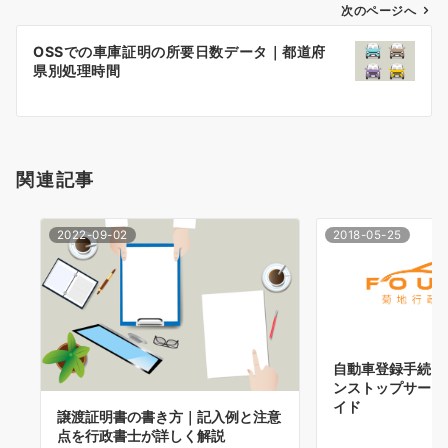
ゲ
次のページへ
ー
OSSでの車庫証明の所要日数データ｜都道府
シ
県別処理時間
ョ
ン
関連記事
2022-09-02
2018-05-25
自動車登録手続に
ンストップサービ
イド
譲渡証明書の書き方｜記入例と注意
点を行政書士が詳しく解説